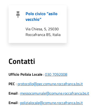
Polo civico “asilo
vecchio”
Via Chiesa, 5, 25030
Roccafranca BS, Italia
Utili
Contatti
Ufficio Polizia Locale
:
030 7092008
PEC
:
protocollo@pec.comune.roccafranca.bs.it
Email
:
messocomunale@comune.roccafranca.bs.it
Email
:
polizialocale@comune.roccafranca.bs.it