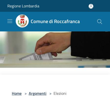
Salta al contenuto principale
Regione Lombardia
Comune di Roccafranca
Home
>
Argomenti
>
Elezioni