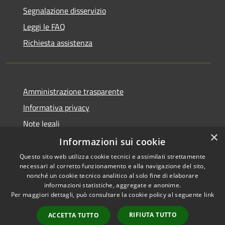
Segnalazione disservizio
Leggi le FAQ
Richiesta assistenza
Amministrazione trasparente
Informativa privacy
Note legali
×
Dichiarazione di accessibilità
Informazioni sui cookie
Questo sito web utilizza cookie tecnici e assimilati strettamente
necessari al corretto funzionamento e alla navigazione del sito,
nonché un cookie tecnico analitico al solo fine di elaborare
informazioni statistiche, aggregate e anonime.
RSS
Copyright © 2026 • Comune di
Per maggiori dettagli, può consultare la cookie policy al seguente
link
Accessibilità
Roccafranca • Powered by
Privacy
Municipium
Accesso
•
RIFIUTA TUTTO
ACCETTA TUTTO