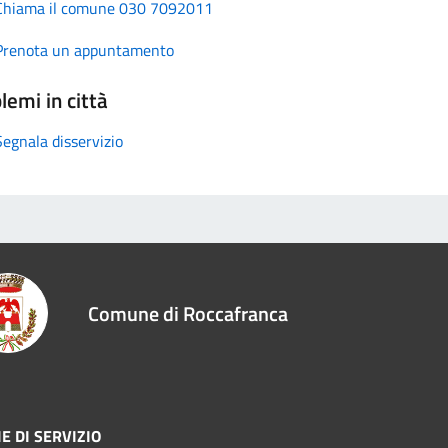
Chiama il comune 030 7092011
Prenota un appuntamento
lemi in città
Segnala disservizio
Comune di Roccafranca
E DI SERVIZIO