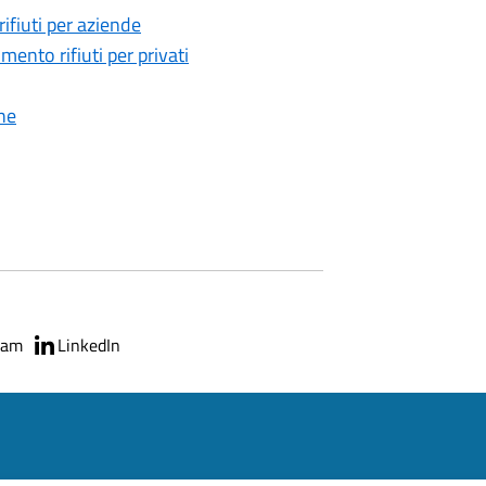
fiuti per aziende
ento rifiuti per privati
he
ram
LinkedIn