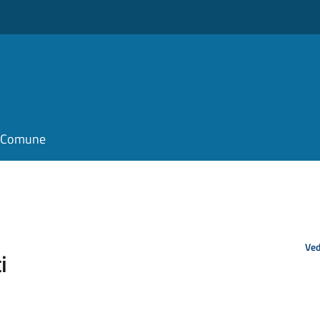
il Comune
Ved
i