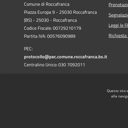
Comune di Roccafranca
Prenotaz
Piazza Europa 9 - 25030 Roccafranca
Segnalazi
(BS) - 25030 - Roccafranca
Leggi le 
Codice Fiscale: 00729210179
Richiesta
Partita IVA: 00576090989
PEC:
protocollo@pec.comune.roccafranca.bs.it
Centralino Unico: 030 7092011
Codice Univoco Ufficio: 09JOEE
Codice IPA: c_l923tr
Questo sito 
alla navig
RSS
Accessibilità
Privacy
Cookie
Mappa de