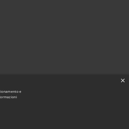
×
nzionamento e
nformazioni
Municipium
Accesso
mune di Roccafranca • Powered by
•