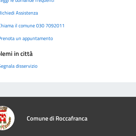
Richiedi Assistenza
Chiama il comune 030 7092011
Prenota un appuntamento
lemi in città
Segnala disservizio
Comune di Roccafranca