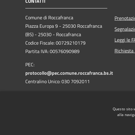
CONTATTI
Comune di Roccafranca
Prenotaz
Piazza Europa 9 - 25030 Roccafranca
Segnalazi
(BS) - 25030 - Roccafranca
Leggi le 
Codice Fiscale: 00729210179
Richiesta
Partita IVA: 00576090989
PEC:
protocollo@pec.comune.roccafranca.bs.it
Centralino Unico: 030 7092011
Codice Univoco Ufficio: 09JOEE
Codice IPA: c_l923tr
Questo sito 
alla navig