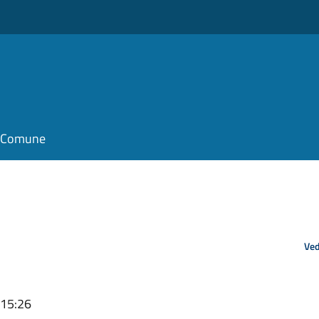
il Comune
Ved
 15:26