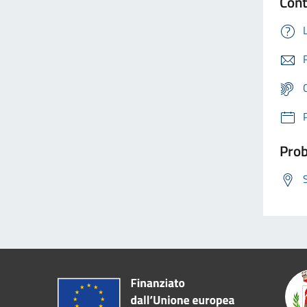
Cont
Prob