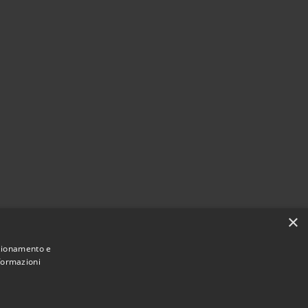
×
nzionamento e
nformazioni