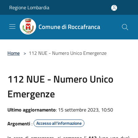
Salta al contenuto principale
Regione Lombardia
Comune di Roccafranca
Home
>
112 NUE - Numero Unico Emergenze
112 NUE - Numero Unico
Emergenze
Ultimo aggiornamento
: 15 settembre 2023, 10:50
Argomenti
:
Accesso all'informazione
In caso di emergenza, si compone l’
112
(uno-uno-due),